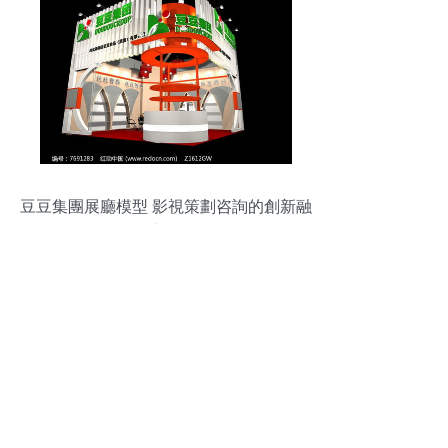
豆豆集團展廳模型 影視策劃咨詢的創新融
合與實踐