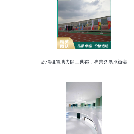
設備租賃助力開工典禮，專業會展承辦贏
得行業口碑