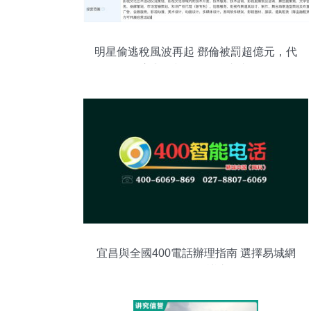
明星偷逃稅風波再起 鄧倫被罰超億元，代
言與影視項目緊急切割
宜昌與全國400電話辦理指南 選擇易城網
科，正規靠譜之選