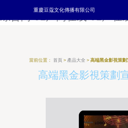
91插插视频-91插插网站-9
重慶豆蔻文化傳播有限公司
综合网-91产高在线-91产在
當前位置：
首頁
>
產品大全
>
高端黑金影視策劃
高端黑金影視策劃宣