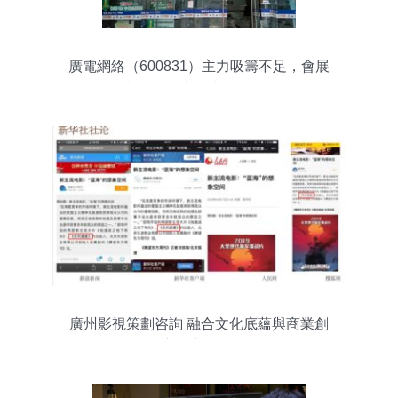
廣電網絡（600831）主力吸籌不足，會展
業務能否成為破局關鍵？
廣州影視策劃咨詢 融合文化底蘊與商業創
新的新機遇