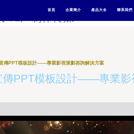
1插插一区二区-91插插影城-9
首頁
企業簡介
產品大全
聯系我們
线-91厂制作传媒
宣傳PPT模板設計——專業影視策劃咨詢解決方案
傳PPT模板設計——專業